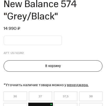
New Balance 574
"Grey/Black"
14 990 ₽
АРТ.
U574GM2
В корзину
*Уточнить наличие товара можно у
менеджера.
36
37
37,5
38