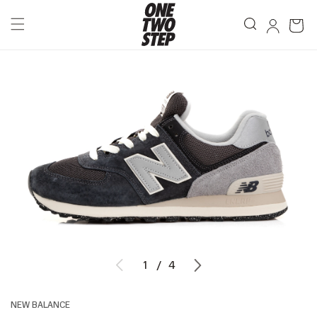
1
/
4
NEW BALANCE